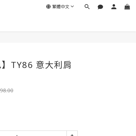
繁體中文
】TY86 意大利肩
6
98.00