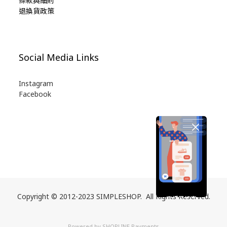
條款與細則
退換貨政策
Social Media Links
Instagram
Facebook
Copyright © 2012-2023 SIMPLESHOP. All Rights Reserved.
直播已結束
期待您的再次光臨
Powered by
SHOPLINE Payments