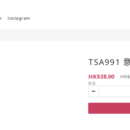
k
Instagram
TSA991 
HK$38.00
HK$
數量